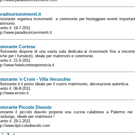
radisoricevimenti.it
 ristorante organisa ricevimenti e ceremonie per festeggiare eventi importan
trimonio.
serito il: 19-7-2011
tp://www.paradisoricevimenti.it
storante Cortese
 Ristorante dispone di una vasta sala dedicata ai ricevimenti fino a trecen
nche per i fumatori), ideale per matrimoni e ceremonie.
serito il: 21-5-2011
tp://www.hotelcortesepomezia.it
storante 'e Croin - Villa Verucchio
 Ristorante è il posto ideale per il vostro matrimonio, decorazione autentica.
serito il: 06-8-2011
tp://www.ecroin.it
storante Piccolo Diavolo
storante il piccolo diavolo propone una cucina calabrese a Palermo nei 
rasburgo, ideale per matrimoni !
serito il: 29-1-2011
tp://www.ilpiccolodiavolo.com
2
3
4