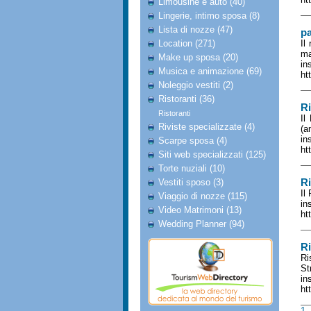
Limousine e auto (40)
Lingerie, intimo sposa (8)
Lista di nozze (47)
pa
Location (271)
Il
ma
Make up sposa (20)
in
Musica e animazione (69)
ht
Noleggio vestiti (2)
Ristoranti (36)
Ri
Ristoranti
Il
Riviste specializzate (4)
(a
in
Scarpe sposa (4)
ht
Siti web specializzati (125)
Torte nuziali (10)
Ri
Vestiti sposo (3)
Il
Viaggio di nozze (115)
in
Video Matrimoni (13)
ht
Wedding Planner (94)
Ri
Ri
St
in
ht
1