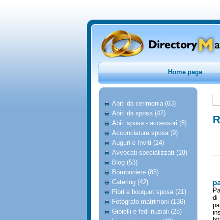
Home page
Abiti da cerimonia (63)
Abiti da sposa (47)
R
Abiti sposa - accessori (8)
Acconciature sposa (9)
Auguri e Inviti (24)
Avvocati specializzati (18)
Blog (53)
Bomboniere (85)
Catering (42)
pa
Pa
Fiori e bouquet sposa (21)
di
Fotografo matrimoni (136)
pa
Gioielli e fedi nuziali (28)
in
ht