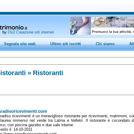
by
Os2 Creazione siti internet
Segnala sito web
Ultimi siti iscritti
Chi siamo
Al
istoranti
» Ristoranti
radisoricevimenti.com
radiso ricevimenti è un meraviglioso ristorante per ricevimenti, matrimoni, c
 laurea immerso nel verde tra Latina e Velletri. Il ristorante è circondato
rco, con piscina gazebo e due sale interne.
serito il: 14-10-2011
tp://www.paradisoricevimenti.com