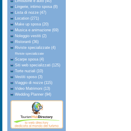
Limousine e auto (40)
Lingerie, intimo sposa (8)
Lista di nozze (47)
Location (271)
Make up sposa (20)
Musica e animazione (69)
Noleggio vestiti (2)
Ristoranti (36)
Riviste specializzate (4)
Riviste specializzate
Scarpe sposa (4)
Siti web specializzati (125)
Torte nuziali (10)
Vestiti sposo (3)
Viaggio di nozze (115)
Video Matrimoni (13)
Wedding Planner (94)