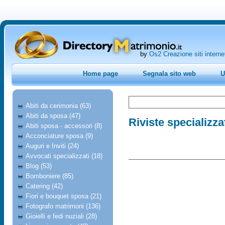
by
Os2 Creazione siti interne
Home page
Segnala sito web
U
Abiti da cerimonia (63)
Abiti da sposa (47)
Riviste specializza
Abiti sposa - accessori (8)
Acconciature sposa (9)
Auguri e Inviti (24)
Avvocati specializzati (18)
Blog (53)
Bomboniere (85)
Catering (42)
Fiori e bouquet sposa (21)
Fotografo matrimoni (136)
Gioielli e fedi nuziali (28)