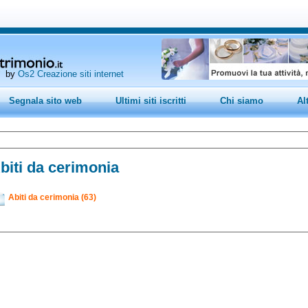
by
Os2 Creazione siti internet
Segnala sito web
Ultimi siti iscritti
Chi siamo
Al
biti da cerimonia
Abiti da cerimonia (63)