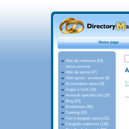
Home page
Abiti da cerimonia (63)
Abiti da cerimonia
A
Abiti da sposa (47)
Abiti sposa - accessori (8)
Acconciature sposa (9)
Auguri e Inviti (24)
Avvocati specializzati (18)
Blog (53)
Bomboniere (85)
Catering (42)
Fiori e bouquet sposa (21)
Fotografo matrimoni (136)