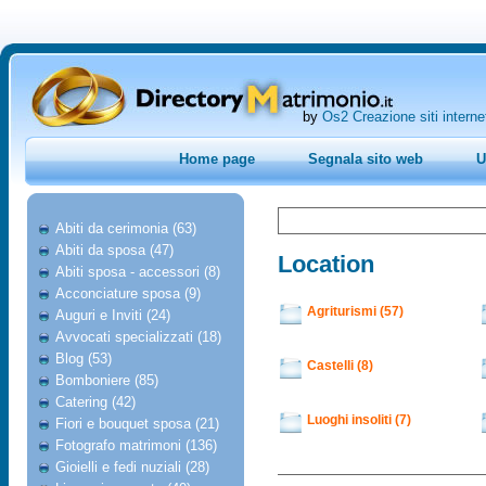
by
Os2 Creazione siti interne
Home page
Segnala sito web
U
Abiti da cerimonia (63)
Abiti da sposa (47)
Location
Abiti sposa - accessori (8)
Acconciature sposa (9)
Agriturismi (57)
Auguri e Inviti (24)
Avvocati specializzati (18)
Blog (53)
Castelli (8)
Bomboniere (85)
Catering (42)
Luoghi insoliti (7)
Fiori e bouquet sposa (21)
Fotografo matrimoni (136)
Gioielli e fedi nuziali (28)