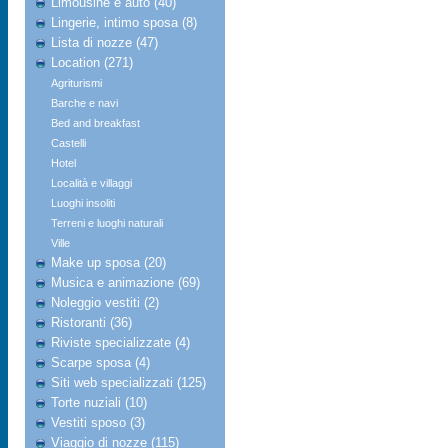
Limousine e auto (40)
Lingerie, intimo sposa (8)
Lista di nozze (47)
Location (271)
Agriturismi
Barche e navi
Bed and breakfast
Castelli
Hotel
Località e villaggi
Luoghi insoliti
Terreni e luoghi naturali
Ville
Make up sposa (20)
Musica e animazione (69)
Noleggio vestiti (2)
Ristoranti (36)
Riviste specializzate (4)
Scarpe sposa (4)
Siti web specializzati (125)
Torte nuziali (10)
Vestiti sposo (3)
Viaggio di nozze (115)