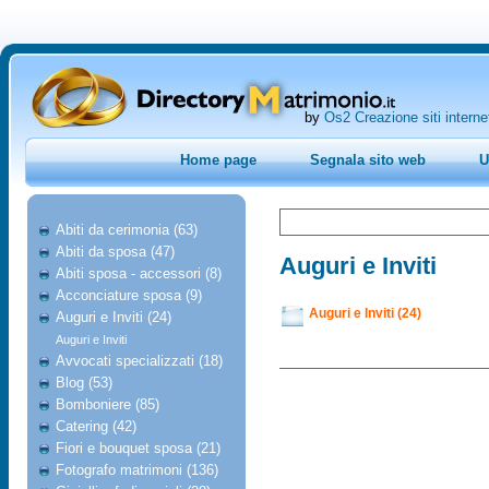
by
Os2 Creazione siti interne
Home page
Segnala sito web
U
Abiti da cerimonia (63)
Abiti da sposa (47)
Auguri e Inviti
Abiti sposa - accessori (8)
Acconciature sposa (9)
Auguri e Inviti (24)
Auguri e Inviti (24)
Auguri e Inviti
Avvocati specializzati (18)
Blog (53)
Bomboniere (85)
Catering (42)
Fiori e bouquet sposa (21)
Fotografo matrimoni (136)