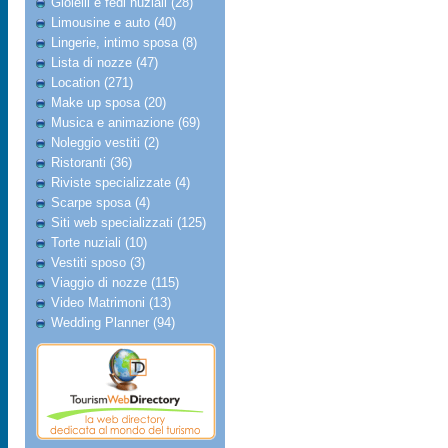
Gioielli e fedi nuziali (28)
Limousine e auto (40)
Lingerie, intimo sposa (8)
Lista di nozze (47)
Location (271)
Make up sposa (20)
Musica e animazione (69)
Noleggio vestiti (2)
Ristoranti (36)
Riviste specializzate (4)
Scarpe sposa (4)
Siti web specializzati (125)
Torte nuziali (10)
Vestiti sposo (3)
Viaggio di nozze (115)
Video Matrimoni (13)
Wedding Planner (94)