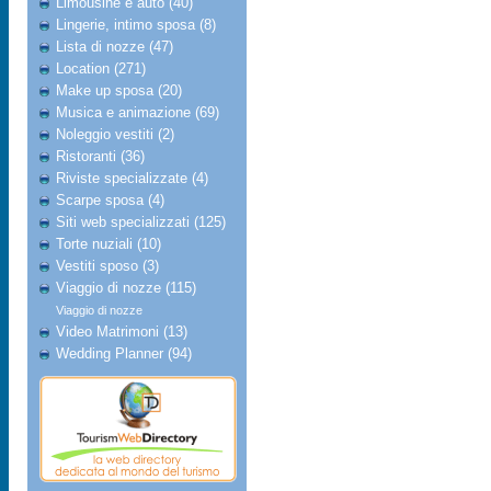
Limousine e auto (40)
Lingerie, intimo sposa (8)
Lista di nozze (47)
Location (271)
Make up sposa (20)
Musica e animazione (69)
Noleggio vestiti (2)
Ristoranti (36)
Riviste specializzate (4)
Scarpe sposa (4)
Siti web specializzati (125)
Torte nuziali (10)
Vestiti sposo (3)
Viaggio di nozze (115)
Viaggio di nozze
Video Matrimoni (13)
Wedding Planner (94)