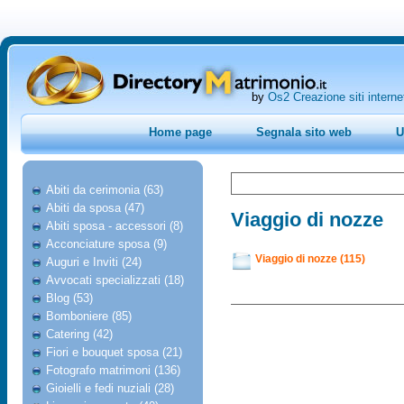
by
Os2 Creazione siti interne
Home page
Segnala sito web
U
Abiti da cerimonia (63)
Abiti da sposa (47)
Viaggio di nozze
Abiti sposa - accessori (8)
Acconciature sposa (9)
Viaggio di nozze (115)
Auguri e Inviti (24)
Avvocati specializzati (18)
Blog (53)
Bomboniere (85)
Catering (42)
Fiori e bouquet sposa (21)
Fotografo matrimoni (136)
Gioielli e fedi nuziali (28)