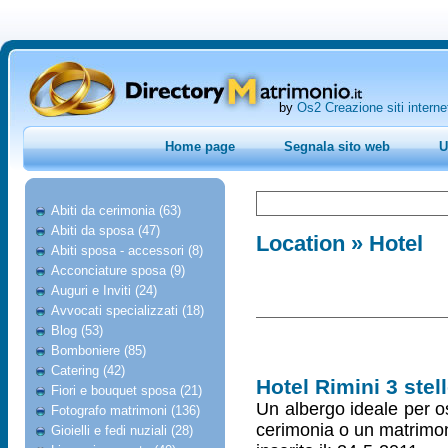
by
Os2 Creazione siti interne
Home page
Segnala sito web
U
Abiti da cerimonia (63)
Abiti da sposa (47)
Location
» Hotel
Abiti sposa - accessori (8)
Acconciature sposa (9)
Auguri e Inviti (24)
Avvocati specializzati (18)
Blog (53)
Bomboniere (85)
Catering (42)
Hotel Rimini 3 stel
Fiori e bouquet sposa (21)
Un albergo ideale per os
Fotografo matrimoni (136)
cerimonia o un matrimo
Gioielli e fedi nuziali (28)