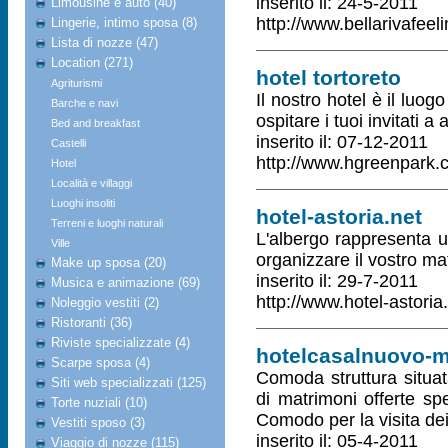
inserito il: 24-5-2011
Limousine e auto (40)
http://www.bellarivafeeli
Lingerie, intimo sposa (8)
Lista di nozze (47)
Location (271)
hotel tortoreto
Agriturismi
Il nostro hotel è il luog
Barche e navi
ospitare i tuoi invitati a
Bed and breakfast
inserito il: 07-12-2011
Castelli
http://www.hgreenpark.
Hotel
Località e villaggi
Luoghi insoliti
hotel-astoria.net
Terreni e luoghi naturali
L'albergo rappresenta u
Ville
organizzare il vostro mat
Make up sposa (20)
inserito il: 29-7-2011
Musica e animazione (69)
http://www.hotel-astoria
Noleggio vestiti (2)
Ristoranti (36)
Riviste specializzate (4)
hotelcasalnuovo-ma
Scarpe sposa (4)
Comoda struttura situata
Siti web specializzati (125)
di matrimoni offerte spec
Torte nuziali (10)
Comodo per la visita dei
Vestiti sposo (3)
inserito il: 05-4-2011
Viaggio di nozze (115)