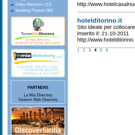
http://www.hotelcasalnu
Video Matrimoni (13)
Wedding Planner (94)
hotelditorino.it
Sito ideale per collocare 
inserito il: 21-10-2011
http://www.hotelditorino.
1
2
3
4
5
6
PARTNERS
La Mia Directory
Tourism Web Directory