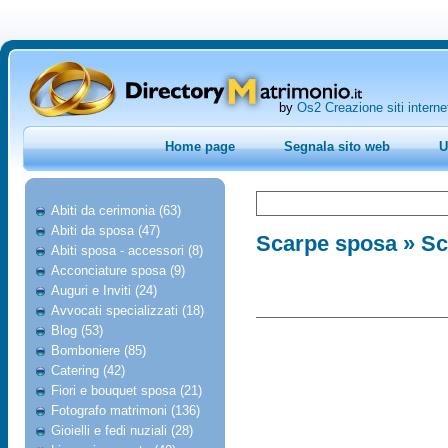
by
Os2 Creazione siti interne
Home page
Segnala sito web
U
Abiti da cerimonia (63)
Abiti da sposa (47)
Scarpe sposa
» Sc
Abiti sposa - accessori (8)
Acconciature sposa (9)
Auguri e Inviti (24)
Avvocati specializzati (18)
Blog (53)
Bomboniere (85)
Catering (42)
Fiori e bouquet sposa (21)
Fotografo matrimoni (136)
Gioielli e fedi nuziali (28)