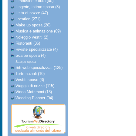
Limousine e auto (40)
Lingerie, intimo sposa (8)
Lista di nozze (47)
Location (271)
Make up sposa (20)
Musica e animazione (69)
Noleggio vestiti (2)
Ristoranti (36)
Riviste specializzate (4)
Scarpe sposa (4)
Scarpe sposa
Siti web specializzati (125)
Torte nuziali (10)
Vestiti sposo (3)
Viaggio di nozze (115)
Video Matrimoni (13)
Wedding Planner (94)