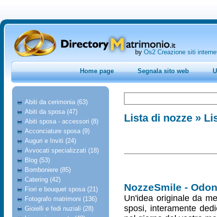
by
Os2 Creazione siti interne
Home page
Segnala sito web
U
Abiti da cerimonia (63)
Abiti da sposa (47)
Lista di nozze
» Li
Abiti sposa - accessori (8)
Acconciature sposa (9)
Auguri e Inviti (24)
Avvocati specializzati (18)
Blog (53)
Bomboniere (85)
Catering (42)
NozzeSmile - Odont
Fiori e bouquet sposa (21)
Un'idea originale da met
Fotografo matrimoni (136)
sposi, interamente dedic
Gioielli e fedi nuziali (28)