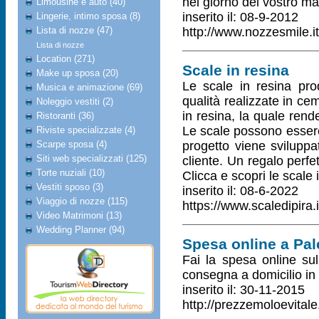
nel giorno del vostro ma
Limousine e auto (40)
inserito il: 08-9-2012
Lingerie, intimo sposa (8)
Lista di nozze (47)
http://www.nozzesmile.it
Lista di nozze
Location (271)
Scale in resina
Make up sposa (20)
Le scale in resina pro
Musica e animazione (69)
qualità realizzate in cem
Noleggio vestiti (2)
in resina, la quale rend
Ristoranti (36)
Le scale possono essere 
Riviste specializzate (4)
Scarpe sposa (4)
progetto viene sviluppa
Siti web specializzati (125)
cliente. Un regalo perf
Torte nuziali (10)
Clicca e scopri le scale i
Vestiti sposo (3)
inserito il: 08-6-2022
Viaggio di nozze (115)
https://www.scaledipira.i
Video Matrimoni (13)
Wedding Planner (94)
Spesa online a Pa
Fai la spesa online sul
consegna a domicilio in 
inserito il: 30-11-2015
http://prezzemoloevitale