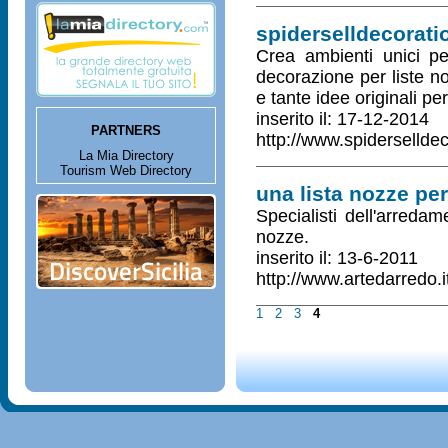
spiderselldecorat
Crea ambienti unici pe
decorazione per liste no
e tante idee originali pe
inserito il: 17-12-2014
PARTNERS
http://www.spidersellde
La Mia Directory
Tourism Web Directory
una lista nozze pe
Specialisti dell'arredam
nozze.
inserito il: 13-6-2011
http://www.artedarredo.i
1
2
3
4