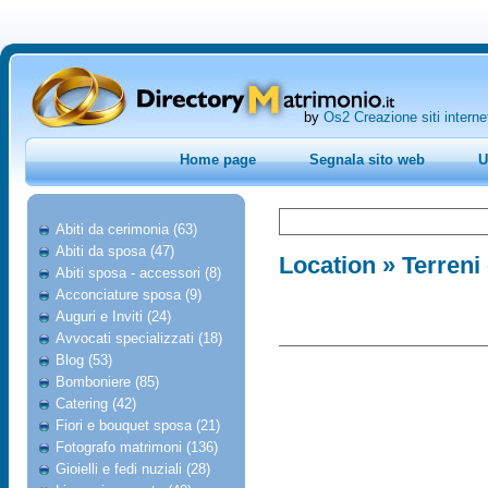
by
Os2 Creazione siti interne
Home page
Segnala sito web
U
Abiti da cerimonia (63)
Abiti da sposa (47)
Location
» Terreni 
Abiti sposa - accessori (8)
Acconciature sposa (9)
Auguri e Inviti (24)
Avvocati specializzati (18)
Blog (53)
Bomboniere (85)
Catering (42)
Fiori e bouquet sposa (21)
Fotografo matrimoni (136)
Gioielli e fedi nuziali (28)