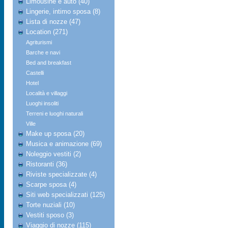
Limousine e auto (40)
Lingerie, intimo sposa (8)
Lista di nozze (47)
Location (271)
Agriturismi
Barche e navi
Bed and breakfast
Castelli
Hotel
Località e villaggi
Luoghi insoliti
Terreni e luoghi naturali
Ville
Make up sposa (20)
Musica e animazione (69)
Noleggio vestiti (2)
Ristoranti (36)
Riviste specializzate (4)
Scarpe sposa (4)
Siti web specializzati (125)
Torte nuziali (10)
Vestiti sposo (3)
Viaggio di nozze (115)