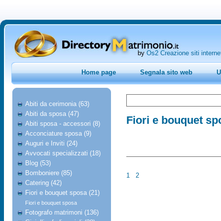
by
Os2 Creazione siti interne
Home page
Segnala sito web
U
Abiti da cerimonia (63)
Abiti da sposa (47)
Fiori e bouquet sp
Abiti sposa - accessori (8)
Acconciature sposa (9)
Auguri e Inviti (24)
Avvocati specializzati (18)
Blog (53)
Bomboniere (85)
1
2
Catering (42)
Fiori e bouquet sposa (21)
Fiori e bouquet sposa
Fotografo matrimoni (136)