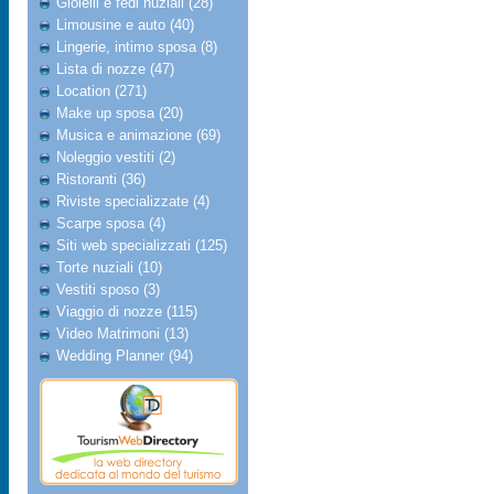
Gioielli e fedi nuziali (28)
Limousine e auto (40)
Lingerie, intimo sposa (8)
Lista di nozze (47)
Location (271)
Make up sposa (20)
Musica e animazione (69)
Noleggio vestiti (2)
Ristoranti (36)
Riviste specializzate (4)
Scarpe sposa (4)
Siti web specializzati (125)
Torte nuziali (10)
Vestiti sposo (3)
Viaggio di nozze (115)
Video Matrimoni (13)
Wedding Planner (94)