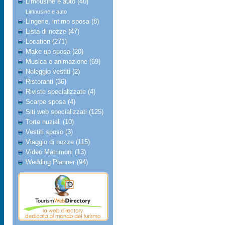
Limousine e auto (40)
Limousine e auto
Lingerie, intimo sposa (8)
Lista di nozze (47)
Location (271)
Make up sposa (20)
Musica e animazione (69)
Noleggio vestiti (2)
Ristoranti (36)
Riviste specializzate (4)
Scarpe sposa (4)
Siti web specializzati (125)
Torte nuziali (10)
Vestiti sposo (3)
Viaggio di nozze (115)
Video Matrimoni (13)
Wedding Planner (94)