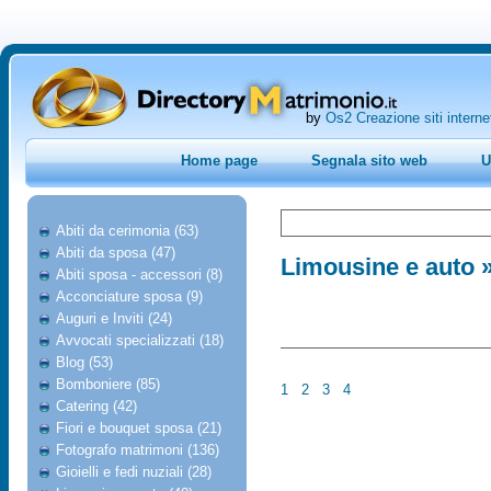
by
Os2 Creazione siti interne
Home page
Segnala sito web
U
Abiti da cerimonia (63)
Abiti da sposa (47)
Limousine e auto
»
Abiti sposa - accessori (8)
Acconciature sposa (9)
Auguri e Inviti (24)
Avvocati specializzati (18)
Blog (53)
Bomboniere (85)
1
2
3
4
Catering (42)
Fiori e bouquet sposa (21)
Fotografo matrimoni (136)
Gioielli e fedi nuziali (28)