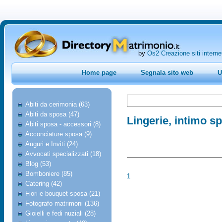
by
Os2 Creazione siti interne
Home page
Segnala sito web
U
Abiti da cerimonia (63)
Abiti da sposa (47)
Lingerie, intimo s
Abiti sposa - accessori (8)
Acconciature sposa (9)
Auguri e Inviti (24)
Avvocati specializzati (18)
Blog (53)
Bomboniere (85)
1
Catering (42)
Fiori e bouquet sposa (21)
Fotografo matrimoni (136)
Gioielli e fedi nuziali (28)