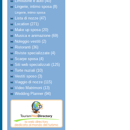
Limousine e auto (40)
Lingerie, intimo sposa (8)
Lingerie, intimo sposa
Lista di nozze (47)
Location (271)
Make up sposa (20)
Musica e animazione (69)
Noleggio vestiti (2)
Ristoranti (36)
Riviste specializzate (4)
Scarpe sposa (4)
Siti web specializzati (125)
Torte nuziali (10)
Vestiti sposo (3)
Viaggio di nozze (115)
Video Matrimoni (13)
Wedding Planner (94)