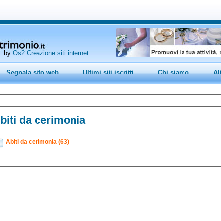
by
Os2 Creazione siti internet
Segnala sito web
Ultimi siti iscritti
Chi siamo
Al
biti da cerimonia
Abiti da cerimonia (63)