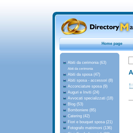
Home page
Abiti da cerimonia (63)
Abiti da cerimonia
A
Abiti da sposa (47)
Abiti sposa - accessori (8)
Acconciature sposa (9)
Auguri e Inviti (24)
Avvocati specializzati (18)
Blog (53)
Bomboniere (85)
Catering (42)
Fiori e bouquet sposa (21)
Fotografo matrimoni (136)