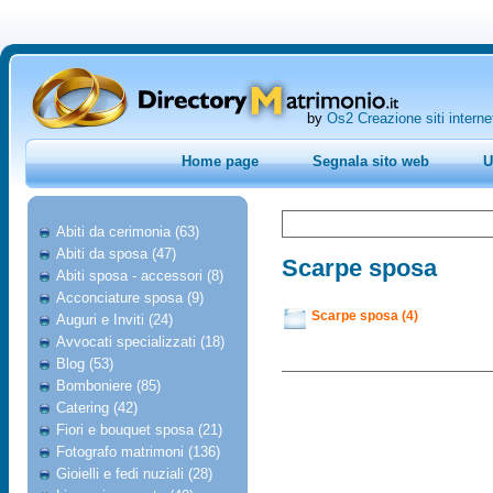
by
Os2 Creazione siti interne
Home page
Segnala sito web
U
Abiti da cerimonia (63)
Abiti da sposa (47)
Scarpe sposa
Abiti sposa - accessori (8)
Acconciature sposa (9)
Scarpe sposa (4)
Auguri e Inviti (24)
Avvocati specializzati (18)
Blog (53)
Bomboniere (85)
Catering (42)
Fiori e bouquet sposa (21)
Fotografo matrimoni (136)
Gioielli e fedi nuziali (28)