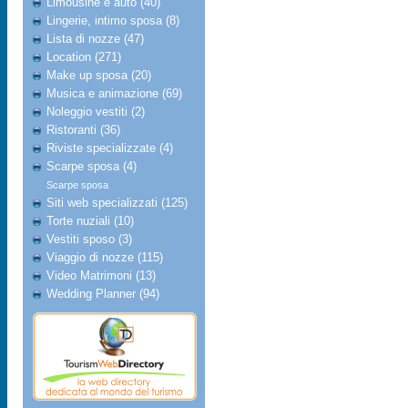
Limousine e auto (40)
Lingerie, intimo sposa (8)
Lista di nozze (47)
Location (271)
Make up sposa (20)
Musica e animazione (69)
Noleggio vestiti (2)
Ristoranti (36)
Riviste specializzate (4)
Scarpe sposa (4)
Scarpe sposa
Siti web specializzati (125)
Torte nuziali (10)
Vestiti sposo (3)
Viaggio di nozze (115)
Video Matrimoni (13)
Wedding Planner (94)