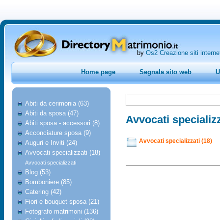
by
Os2 Creazione siti interne
Home page
Segnala sito web
U
Abiti da cerimonia (63)
Abiti da sposa (47)
Avvocati specializz
Abiti sposa - accessori (8)
Acconciature sposa (9)
Avvocati specializzati (18)
Auguri e Inviti (24)
Avvocati specializzati (18)
Avvocati specializzati
Blog (53)
Bomboniere (85)
Catering (42)
Fiori e bouquet sposa (21)
Fotografo matrimoni (136)