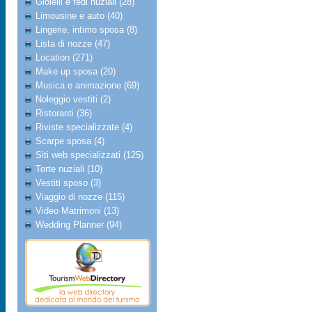
Gioielli e fedi nuziali (28)
Limousine e auto (40)
Lingerie, intimo sposa (8)
Lista di nozze (47)
Location (271)
Make up sposa (20)
Musica e animazione (69)
Noleggio vestiti (2)
Ristoranti (36)
Riviste specializzate (4)
Scarpe sposa (4)
Siti web specializzati (125)
Torte nuziali (10)
Vestiti sposo (3)
Viaggio di nozze (115)
Video Matrimoni (13)
Wedding Planner (94)