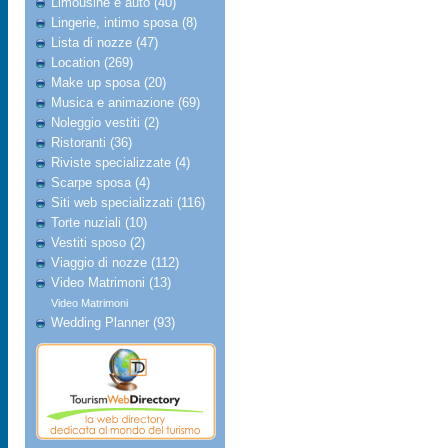
Limousine e auto (40)
Lingerie, intimo sposa (8)
Lista di nozze (47)
Location (269)
Make up sposa (20)
Musica e animazione (69)
Noleggio vestiti (2)
Ristoranti (36)
Riviste specializzate (4)
Scarpe sposa (4)
Siti web specializzati (116)
Torte nuziali (10)
Vestiti sposo (2)
Viaggio di nozze (112)
Video Matrimoni (13)
Video Matrimoni
Wedding Planner (93)