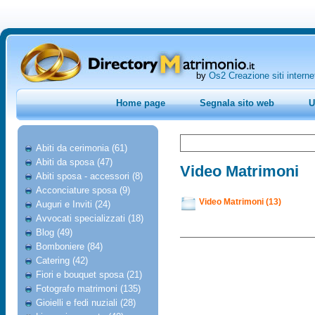
by
Os2 Creazione siti interne
Home page
Segnala sito web
U
Abiti da cerimonia (61)
Abiti da sposa (47)
Video Matrimoni
Abiti sposa - accessori (8)
Acconciature sposa (9)
Video Matrimoni (13)
Auguri e Inviti (24)
Avvocati specializzati (18)
Blog (49)
Bomboniere (84)
Catering (42)
Fiori e bouquet sposa (21)
Fotografo matrimoni (135)
Gioielli e fedi nuziali (28)