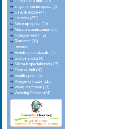
Limousine e auto (40)
Lingerie, intimo sposa (8)
Lista di nozze (47)
Location (271)
Make up sposa (20)
Musica e animazione (69)
Noleggio vestiti (2)
Ristoranti (36)
Ristoranti
Riviste specializzate (4)
Scarpe sposa (4)
Siti web specializzati (125)
Torte nuziali (10)
Vestiti sposo (3)
Viaggio di nozze (115)
Video Matrimoni (13)
Wedding Planner (94)