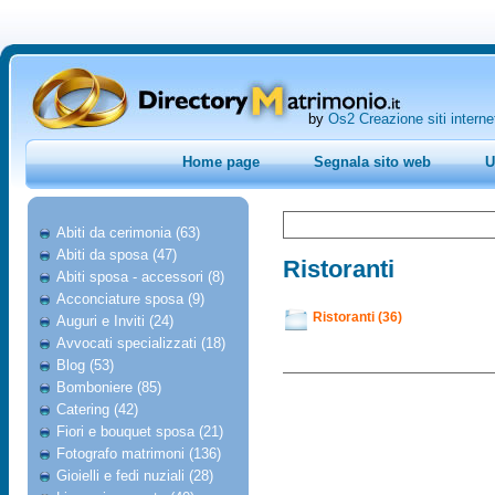
by
Os2 Creazione siti interne
Home page
Segnala sito web
U
Abiti da cerimonia (63)
Abiti da sposa (47)
Ristoranti
Abiti sposa - accessori (8)
Acconciature sposa (9)
Ristoranti (36)
Auguri e Inviti (24)
Avvocati specializzati (18)
Blog (53)
Bomboniere (85)
Catering (42)
Fiori e bouquet sposa (21)
Fotografo matrimoni (136)
Gioielli e fedi nuziali (28)