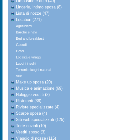
Limousine e auto (40)
Lingerie, intimo sposa (8)
Lista di nozze (47)
Location (271)
Agriturismi
Barche e navi
Bed and breakfast
Castelli
Hotel
Località e villaggi
Luoghi insoliti
Terreni e luoghi naturali
Ville
Make up sposa (20)
Musica e animazione (69)
Noleggio vestiti (2)
Ristoranti (36)
Riviste specializzate (4)
Scarpe sposa (4)
Siti web specializzati (125)
Torte nuziali (10)
Vestiti sposo (3)
Viaggio di nozze (115)