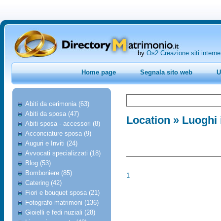
by
Os2 Creazione siti interne
Home page
Segnala sito web
U
Abiti da cerimonia (63)
Abiti da sposa (47)
Location
» Luoghi i
Abiti sposa - accessori (8)
Acconciature sposa (9)
Auguri e Inviti (24)
Avvocati specializzati (18)
Blog (53)
Bomboniere (85)
1
Catering (42)
Fiori e bouquet sposa (21)
Fotografo matrimoni (136)
Gioielli e fedi nuziali (28)