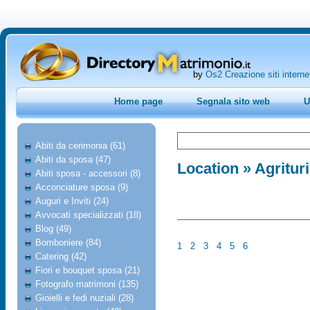
by
Os2 Creazione siti interne
Home page
Segnala sito web
U
Abiti da cerimonia (61)
Abiti da sposa (47)
Location
» Agritur
Abiti sposa - accessori (8)
Acconciature sposa (9)
Auguri e Inviti (24)
Avvocati specializzati (18)
Blog (49)
Bomboniere (84)
1
2
3
4
5
6
Catering (42)
Fiori e bouquet sposa (21)
Fotografo matrimoni (135)
Gioielli e fedi nuziali (28)