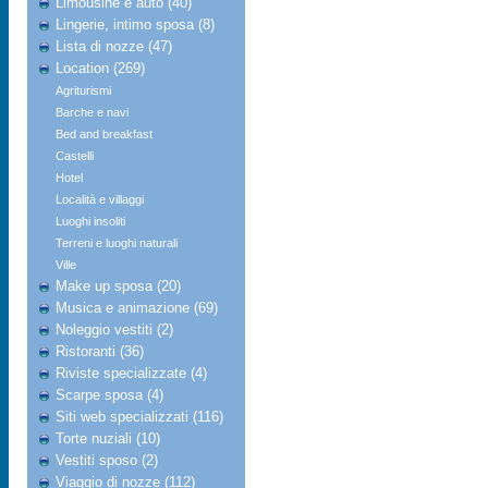
Limousine e auto (40)
Lingerie, intimo sposa (8)
Lista di nozze (47)
Location (269)
Agriturismi
Barche e navi
Bed and breakfast
Castelli
Hotel
Località e villaggi
Luoghi insoliti
Terreni e luoghi naturali
Ville
Make up sposa (20)
Musica e animazione (69)
Noleggio vestiti (2)
Ristoranti (36)
Riviste specializzate (4)
Scarpe sposa (4)
Siti web specializzati (116)
Torte nuziali (10)
Vestiti sposo (2)
Viaggio di nozze (112)