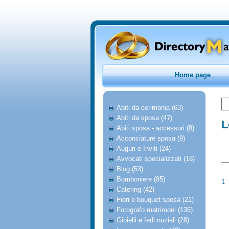
Home page
Abiti da cerimonia (63)
Abiti da sposa (47)
L
Abiti sposa - accessori (8)
Acconciature sposa (9)
Auguri e Inviti (24)
Avvocati specializzati (18)
Blog (53)
Bomboniere (85)
1
Catering (42)
Fiori e bouquet sposa (21)
Fotografo matrimoni (136)
Gioielli e fedi nuziali (28)