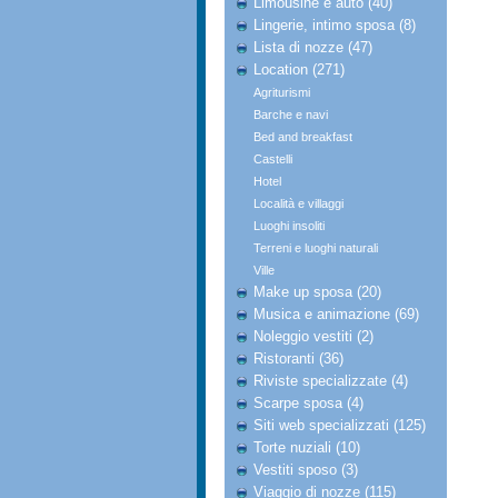
Limousine e auto (40)
Lingerie, intimo sposa (8)
Lista di nozze (47)
Location (271)
Agriturismi
Barche e navi
Bed and breakfast
Castelli
Hotel
Località e villaggi
Luoghi insoliti
Terreni e luoghi naturali
Ville
Make up sposa (20)
Musica e animazione (69)
Noleggio vestiti (2)
Ristoranti (36)
Riviste specializzate (4)
Scarpe sposa (4)
Siti web specializzati (125)
Torte nuziali (10)
Vestiti sposo (3)
Viaggio di nozze (115)