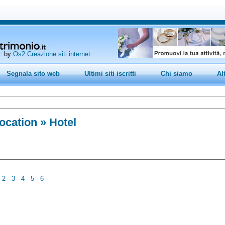
by
Os2 Creazione siti internet
Segnala sito web
Ultimi siti iscritti
Chi siamo
Al
ocation
» Hotel
2
3
4
5
6