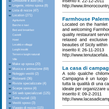
inserito il: 22-12-2011
Limousine e auto (40)
http://www.ilmorocount
Lingerie, intimo sposa (8)
Lista di nozze (47)
Location (271)
Farmhouse Paler
Agriturismi
Located on the hamlet o
Barche e navi
and welcoming Farmhous
Bed and breakfast
quality restaurant servi
Castelli
relaxed and exclusiv
Hotel
beauties of Sicily within
Località e villaggi
inserito il: 26-11-2013
Luoghi insoliti
http://www.tenutacefala.
Terreni e luoghi naturali
Ville
Make up sposa (20)
La casa di campa
Musica e animazione (69)
A solo qualche chilome
Noleggio vestiti (2)
Campagna è un luogo pe
Ristoranti (36)
tutta la qualità di una 
Riviste specializzate (4)
Scarpe sposa (4)
ideale per organizzare 
Siti web specializzati (125)
inserito il: 09-2-2011
Torte nuziali (10)
http://www.lacasadicam
Vestiti sposo (3)
Viaggio di nozze (115)