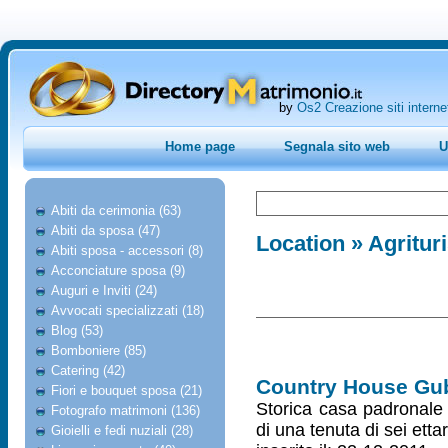
by
Os2 Creazione siti interne
Home page
Segnala sito web
U
Abiti da cerimonia (63)
Abiti da sposa (47)
Location
» Agritur
Abiti sposa - accessori (8)
Acconciature sposa (9)
Auguri e Inviti (24)
Avvocati specializzati (18)
Blog (53)
Bomboniere (85)
Catering (42)
Country House Gu
Fiori e bouquet sposa (21)
Storica casa padronale
Fotografo matrimoni (136)
di una tenuta di sei etta
Gioielli e fedi nuziali (28)