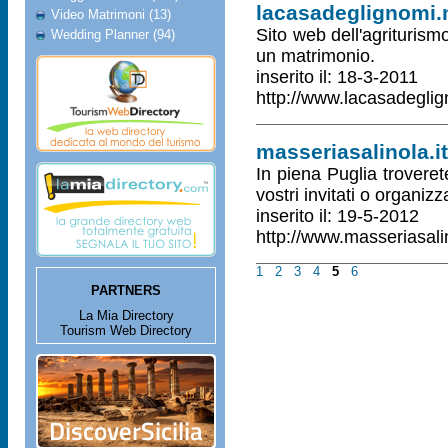
lacasadeglignomi.
Video Matrimoni (13)
Sito web dell'agriturism
Wedding Planner (94)
un matrimonio.
inserito il: 18-3-2011
http://www.lacasadeglig
masseriasalinola.it
In piena Puglia trovere
vostri invitati o organiz
inserito il: 19-5-2012
http://www.masseriasalin
1
2
3
4
5
6
PARTNERS
La Mia Directory
Tourism Web Directory