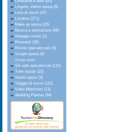
Limousine e auto (40)
Lingerie, intimo sposa (8)
Lista di nozze (47)
Location (271)
Make up sposa (20)
Musica e animazione (69)
Noleggio vestiti (2)
Ristoranti (36)
Riviste specializzate (4)
Scarpe sposa (4)
Scarpe sposa
Siti web specializzati (125)
Torte nuziali (10)
Vestiti sposo (3)
Viaggio di nozze (115)
Video Matrimoni (13)
Wedding Planner (94)