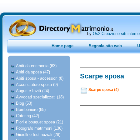
by
Os2 Creazione siti interne
Home page
Segnala sito web
U
Abiti da cerimonia (63)
Abiti da sposa (47)
Scarpe sposa
Abiti sposa - accessori (8)
Acconciature sposa (9)
Scarpe sposa (4)
Auguri e Inviti (24)
Avvocati specializzati (18)
Blog (53)
Bomboniere (85)
Catering (42)
Fiori e bouquet sposa (21)
Fotografo matrimoni (136)
Gioielli e fedi nuziali (28)