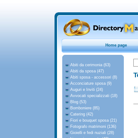
Home page
Abiti da cerimonia (63)
Abiti da sposa (47)
T
Abiti sposa - accessori (8)
Acconciature sposa (9)
Auguri e Inviti (24)
Avvocati specializzati (18)
Blog (53)
Bomboniere (85)
Catering (42)
Fiori e bouquet sposa (21)
Fotografo matrimoni (136)
Gioielli e fedi nuziali (28)