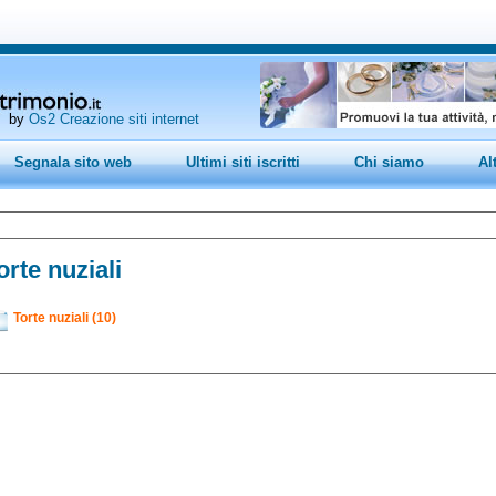
by
Os2 Creazione siti internet
Segnala sito web
Ultimi siti iscritti
Chi siamo
Al
orte nuziali
Torte nuziali (10)