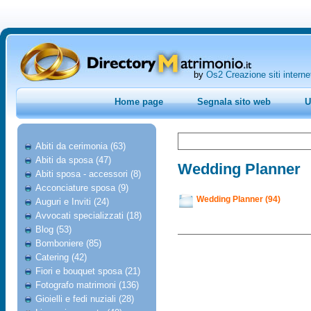
by
Os2 Creazione siti interne
Home page
Segnala sito web
U
Abiti da cerimonia (63)
Abiti da sposa (47)
Wedding Planner
Abiti sposa - accessori (8)
Acconciature sposa (9)
Wedding Planner (94)
Auguri e Inviti (24)
Avvocati specializzati (18)
Blog (53)
Bomboniere (85)
Catering (42)
Fiori e bouquet sposa (21)
Fotografo matrimoni (136)
Gioielli e fedi nuziali (28)