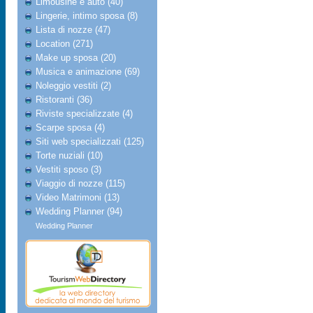
Limousine e auto (40)
Lingerie, intimo sposa (8)
Lista di nozze (47)
Location (271)
Make up sposa (20)
Musica e animazione (69)
Noleggio vestiti (2)
Ristoranti (36)
Riviste specializzate (4)
Scarpe sposa (4)
Siti web specializzati (125)
Torte nuziali (10)
Vestiti sposo (3)
Viaggio di nozze (115)
Video Matrimoni (13)
Wedding Planner (94)
Wedding Planner