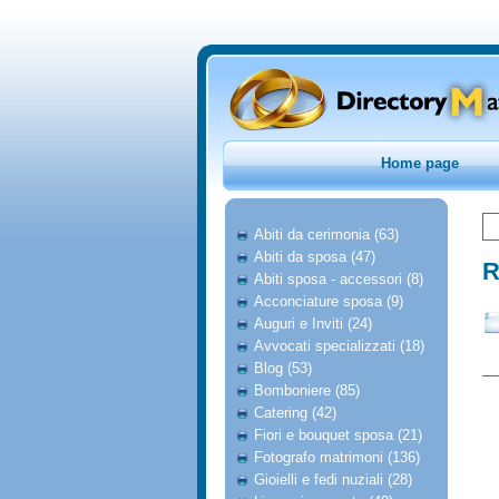
Home page
Abiti da cerimonia (63)
Abiti da sposa (47)
R
Abiti sposa - accessori (8)
Acconciature sposa (9)
Auguri e Inviti (24)
Avvocati specializzati (18)
Blog (53)
Bomboniere (85)
Catering (42)
Fiori e bouquet sposa (21)
Fotografo matrimoni (136)
Gioielli e fedi nuziali (28)