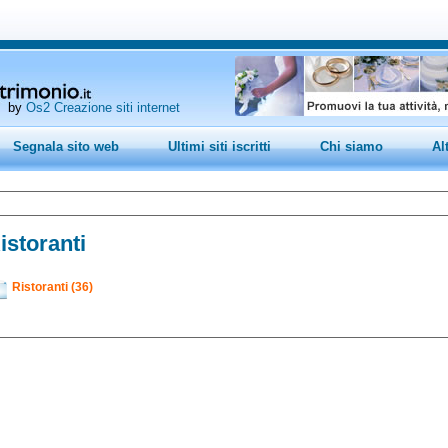
by
Os2 Creazione siti internet
Segnala sito web
Ultimi siti iscritti
Chi siamo
Al
istoranti
Ristoranti (36)