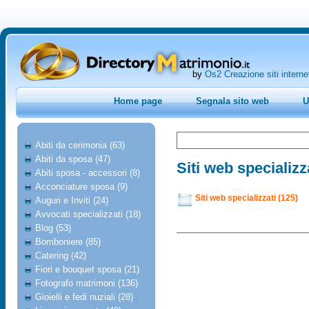
by
Os2 Creazione siti interne
Home page
Segnala sito web
U
Abiti da cerimonia (63)
Abiti da sposa (47)
Siti web specializz
Abiti sposa - accessori (8)
Acconciature sposa (9)
Siti web specializzati (125)
Auguri e Inviti (24)
Avvocati specializzati (18)
Blog (53)
Bomboniere (85)
Catering (42)
Fiori e bouquet sposa (21)
Fotografo matrimoni (136)
Gioielli e fedi nuziali (28)