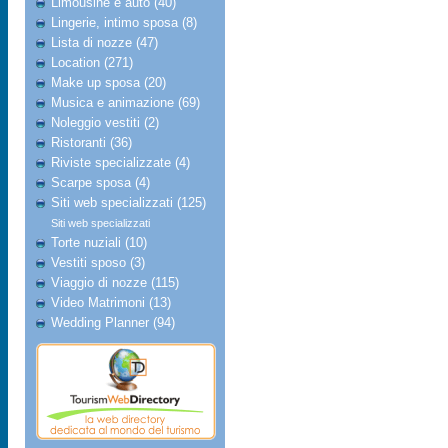
Limousine e auto (40)
Lingerie, intimo sposa (8)
Lista di nozze (47)
Location (271)
Make up sposa (20)
Musica e animazione (69)
Noleggio vestiti (2)
Ristoranti (36)
Riviste specializzate (4)
Scarpe sposa (4)
Siti web specializzati (125)
Siti web specializzati
Torte nuziali (10)
Vestiti sposo (3)
Viaggio di nozze (115)
Video Matrimoni (13)
Wedding Planner (94)