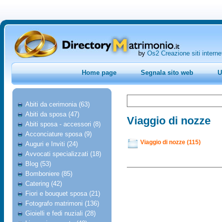
by
Os2 Creazione siti interne
Home page
Segnala sito web
U
Abiti da cerimonia (63)
Abiti da sposa (47)
Viaggio di nozze
Abiti sposa - accessori (8)
Acconciature sposa (9)
Viaggio di nozze (115)
Auguri e Inviti (24)
Avvocati specializzati (18)
Blog (53)
Bomboniere (85)
Catering (42)
Fiori e bouquet sposa (21)
Fotografo matrimoni (136)
Gioielli e fedi nuziali (28)