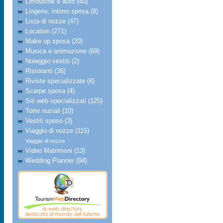
Limousine e auto (40)
Lingerie, intimo sposa (8)
Lista di nozze (47)
Location (271)
Make up sposa (20)
Musica e animazione (69)
Noleggio vestiti (2)
Ristoranti (36)
Riviste specializzate (4)
Scarpe sposa (4)
Siti web specializzati (125)
Torte nuziali (10)
Vestiti sposo (3)
Viaggio di nozze (115)
Viaggio di nozze
Video Matrimoni (13)
Wedding Planner (94)