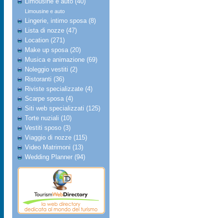
Limousine e auto (40)
Limousine e auto
Lingerie, intimo sposa (8)
Lista di nozze (47)
Location (271)
Make up sposa (20)
Musica e animazione (69)
Noleggio vestiti (2)
Ristoranti (36)
Riviste specializzate (4)
Scarpe sposa (4)
Siti web specializzati (125)
Torte nuziali (10)
Vestiti sposo (3)
Viaggio di nozze (115)
Video Matrimoni (13)
Wedding Planner (94)