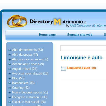
by
Os2 Creazione siti interne
Home page
Segnala sito web
U
Abiti da cerimonia (63)
Abiti da sposa (47)
Limousine e auto
Abiti sposa - accessori (8)
Acconciature sposa (9)
Limousine e auto (40)
Auguri e Inviti (24)
Avvocati specializzati (18)
Blog (53)
Bomboniere (85)
Catering (42)
Fiori e bouquet sposa (21)
Fotografo matrimoni (136)
Gioielli e fedi nuziali (28)