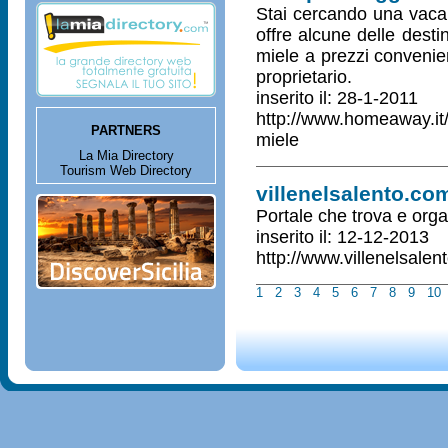
Stai cercando una vaca
offre alcune delle desti
miele a prezzi convenien
proprietario.
inserito il: 28-1-2011
http://www.homeaway.it/
PARTNERS
miele
La Mia Directory
Tourism Web Directory
villenelsalento.co
Portale che trova e org
inserito il: 12-12-2013
http://www.villenelsalen
1
2
3
4
5
6
7
8
9
10