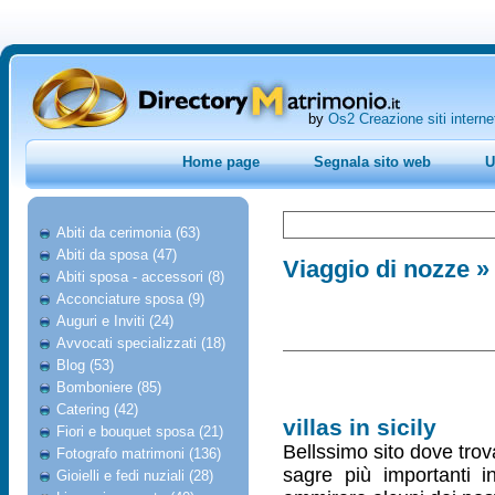
by
Os2 Creazione siti interne
Home page
Segnala sito web
U
Abiti da cerimonia (63)
Abiti da sposa (47)
Viaggio di nozze
» 
Abiti sposa - accessori (8)
Acconciature sposa (9)
Auguri e Inviti (24)
Avvocati specializzati (18)
Blog (53)
Bomboniere (85)
Catering (42)
villas in sicily
Fiori e bouquet sposa (21)
Bellssimo sito dove trova
Fotografo matrimoni (136)
sagre più importanti in
Gioielli e fedi nuziali (28)