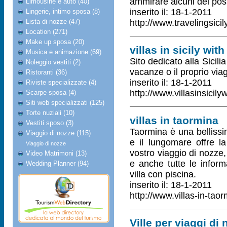
ammirare alcuni dei posti 
Limousine e auto (40)
inserito il: 18-1-2011
Lingerie, intimo sposa (8)
Lista di nozze (47)
http://www.travelingsici
Location (271)
Make up sposa (20)
villas in sicily wit
Musica e animazione (69)
Sito dedicato alla Sicili
Noleggio vestiti (2)
vacanze o il proprio viag
Ristoranti (36)
inserito il: 18-1-2011
Riviste specializzate (4)
http://www.villasinsicil
Scarpe sposa (4)
Siti web specializzati (125)
Torte nuziali (10)
villas in taormina
Vestiti sposo (3)
Taormina è una bellissi
Viaggio di nozze (115)
e il lungomare offre la
Viaggio di nozze
vostro viaggio di nozze,
Video Matrimoni (13)
e anche tutte le infor
Wedding Planner (94)
villa con piscina.
inserito il: 18-1-2011
http://www.villas-in-tao
Ville per viaggi di