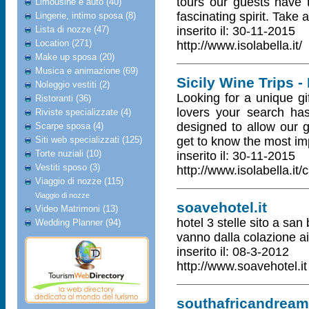
tours our guests have 
Limousine e auto (40)
fascinating spirit. Take 
Lingerie, intimo sposa (8)
Lista di nozze (47)
inserito il: 30-11-2015
Location (271)
http://www.isolabella.it/
Make up sposa (20)
Musica e animazione (69)
Sicily Wine Trips - 
Noleggio vestiti (2)
Looking for a unique gi
Ristoranti (36)
lovers your search has
Riviste specializzate (4)
designed to allow our g
Scarpe sposa (4)
Siti web specializzati (125)
get to know the most imp
Torte nuziali (10)
inserito il: 30-11-2015
Vestiti sposo (3)
http://www.isolabella.it/c
Viaggio di nozze (115)
Viaggio di nozze
soavehotel.it
Video Matrimoni (13)
hotel 3 stelle sito a san
Wedding Planner (94)
vanno dalla colazione a
inserito il: 08-3-2012
http://www.soavehotel.it
southafricandream.