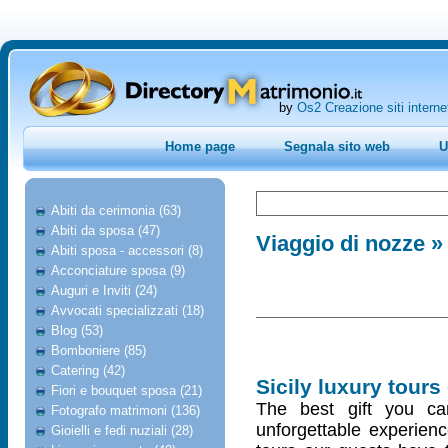
by
Os2 Creazione siti interne
Home page
Segnala sito web
U
Abiti da cerimonia (63)
Abiti da sposa (47)
Viaggio di nozze
» 
Abiti sposa - accessori (8)
Acconciature sposa (9)
Auguri e Inviti (24)
Avvocati specializzati (18)
Blog (53)
Bomboniere (85)
Catering (42)
Sicily luxury tours 
Fiori e bouquet sposa (21)
The best gift you c
Fotografo matrimoni (136)
unforgettable experience
Gioielli e fedi nuziali (28)