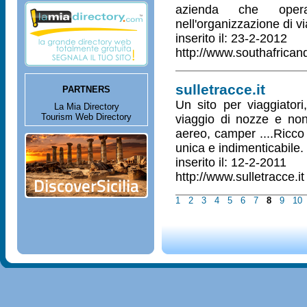
azienda che opera 
nell'organizzazione di vi
inserito il: 23-2-2012
http://www.southafrican
sulletracce.it
PARTNERS
Un sito per viaggiatori,
La Mia Directory
Tourism Web Directory
viaggio di nozze e non 
aereo, camper ....Ricco
unica e indimenticabile.
inserito il: 12-2-2011
http://www.sulletracce.it
1
2
3
4
5
6
7
8
9
10