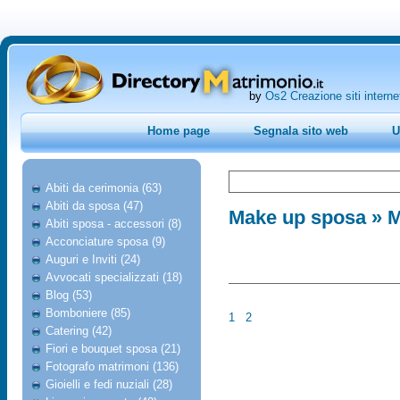
by
Os2 Creazione siti interne
Home page
Segnala sito web
U
Abiti da cerimonia (63)
Abiti da sposa (47)
Make up sposa
» M
Abiti sposa - accessori (8)
Acconciature sposa (9)
Auguri e Inviti (24)
Avvocati specializzati (18)
Blog (53)
Bomboniere (85)
1
2
Catering (42)
Fiori e bouquet sposa (21)
Fotografo matrimoni (136)
Gioielli e fedi nuziali (28)