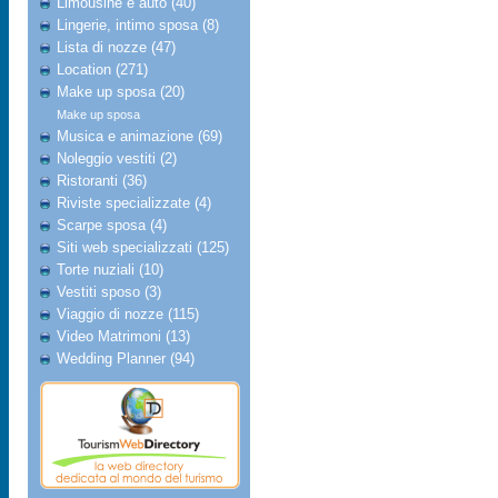
Limousine e auto (40)
Lingerie, intimo sposa (8)
Lista di nozze (47)
Location (271)
Make up sposa (20)
Make up sposa
Musica e animazione (69)
Noleggio vestiti (2)
Ristoranti (36)
Riviste specializzate (4)
Scarpe sposa (4)
Siti web specializzati (125)
Torte nuziali (10)
Vestiti sposo (3)
Viaggio di nozze (115)
Video Matrimoni (13)
Wedding Planner (94)