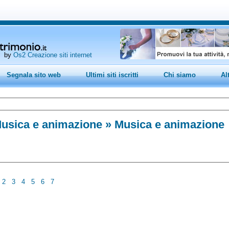
by
Os2 Creazione siti internet
Segnala sito web
Ultimi siti iscritti
Chi siamo
Al
usica e animazione
» Musica e animazione
2
3
4
5
6
7