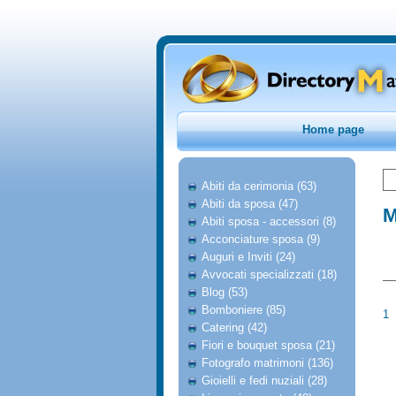
Home page
Abiti da cerimonia (63)
Abiti da sposa (47)
M
Abiti sposa - accessori (8)
Acconciature sposa (9)
Auguri e Inviti (24)
Avvocati specializzati (18)
Blog (53)
Bomboniere (85)
1
Catering (42)
Fiori e bouquet sposa (21)
Fotografo matrimoni (136)
Gioielli e fedi nuziali (28)