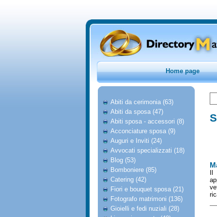
Home page
Abiti da cerimonia (63)
Abiti da sposa (47)
S
Abiti sposa - accessori (8)
Acconciature sposa (9)
Auguri e Inviti (24)
Avvocati specializzati (18)
Blog (53)
Ma
Bomboniere (85)
Il
Catering (42)
ap
ve
Fiori e bouquet sposa (21)
ri
Fotografo matrimoni (136)
Gioielli e fedi nuziali (28)