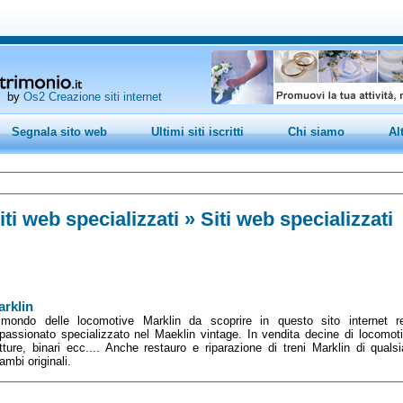
by
Os2 Creazione siti internet
Segnala sito web
Ultimi siti iscritti
Chi siamo
Al
iti web specializzati
» Siti web specializzati
rklin
 mondo delle locomotive Marklin da scoprire in questo sito internet r
passionato specializzato nel Maeklin vintage. In vendita decine di locomotiv
tture, binari ecc.... Anche restauro e riparazione di treni Marklin di qual
cambi originali.