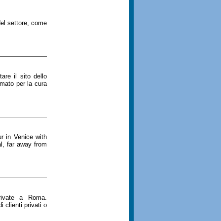
 del settore, come
are il sito dello
omato per la cura
ur in Venice with
l, far away from
private a Roma.
 clienti privati o