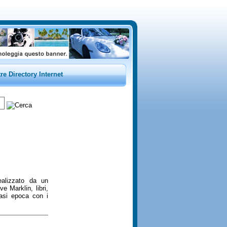
tre Directory Internet
ealizzato da un
e Marklin, libri,
siasi epoca con i