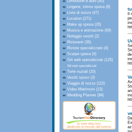
Limousine e auto (40)
Lingerie, intimo sposa (8)
tu
Lista di nozze (47)
Il
pe
Location (271)
in
Make up sposa (20)
ht
Musica e animazione (69)
Noleggio vestiti (2)
Un
Ristoranti (36)
Se
Riviste specializzate (4)
St
Scarpe sposa (4)
de
in
Siti web specializzati (125)
ht
Siti web specializzati
Torte nuziali (10)
Ve
Vestiti sposo (3)
Ar
Viaggio di nozze (115)
St
Video Matrimoni (13)
an
Wedding Planner (94)
in
ht
ve
Da
Es
az
in