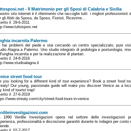
ttosposi.net - Il Matrimonio per gli Sposi di Calabria e Sicilia
 nostro sito internet è il riferimento che raccoglie tutti i migliori professionisti
r gli Abiti da Sposa, da Sposo, Fioristi, Ricevime...
serito il: 29-6-2011
tp://www.tuttosposi.net
ghia incarnita Palermo
 hai problemi del piede e stai cercando un centro specializzato, puoi visit
udio Alagna a Palermo. Uno studio integrato di podologia e posturologia, rin
ll'unghia incarnita e per la realizzazione di plantari.
serito il: 24-8-2016
tp://www.studioalagna.it
nice street food tour
e you looking for a different kind of tour experience? Book a street food to
reaty! Our young, passionate guide will make you discover Venice as a loca
y kind of tourist trap!
serito il: 27-6-2019
tps://www.streaty.com/city/street-food-tours-in-venice
rdileinvestigazioni.com
 1990 Verdile Investigazioni opera nel settore delle investigazioni 
perienza, professionalità e discrezione garantiti durante le indagini per conto di
iende.
serito il: 02-7-2017