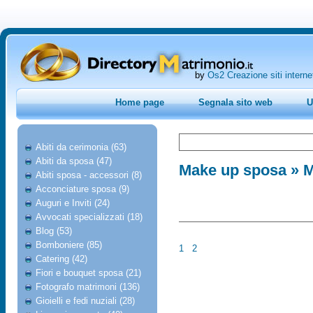
by
Os2 Creazione siti interne
Home page
Segnala sito web
U
Abiti da cerimonia (63)
Abiti da sposa (47)
Make up sposa
» M
Abiti sposa - accessori (8)
Acconciature sposa (9)
Auguri e Inviti (24)
Avvocati specializzati (18)
Blog (53)
Bomboniere (85)
1
2
Catering (42)
Fiori e bouquet sposa (21)
Fotografo matrimoni (136)
Gioielli e fedi nuziali (28)