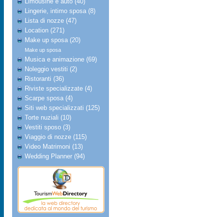
Limousine e auto (40)
Lingerie, intimo sposa (8)
Lista di nozze (47)
Location (271)
Make up sposa (20)
Make up sposa
Musica e animazione (69)
Noleggio vestiti (2)
Ristoranti (36)
Riviste specializzate (4)
Scarpe sposa (4)
Siti web specializzati (125)
Torte nuziali (10)
Vestiti sposo (3)
Viaggio di nozze (115)
Video Matrimoni (13)
Wedding Planner (94)