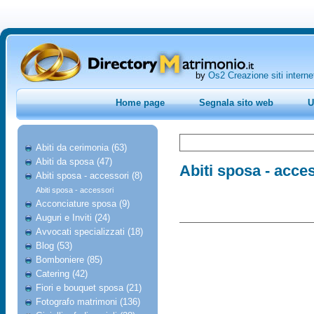
by
Os2 Creazione siti interne
Home page
Segnala sito web
U
Abiti da cerimonia (63)
Abiti da sposa (47)
Abiti sposa - acce
Abiti sposa - accessori (8)
Abiti sposa - accessori
Acconciature sposa (9)
Auguri e Inviti (24)
Avvocati specializzati (18)
Blog (53)
Bomboniere (85)
Catering (42)
Fiori e bouquet sposa (21)
Fotografo matrimoni (136)