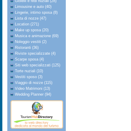
Gioielli e fedi nuziali (28)
Limousine e auto (40)
Lingerie, intimo sposa (8)
Lista di nozze (47)
Location (271)
Make up sposa (20)
Musica e animazione (69)
Noleggio vestiti (2)
Ristoranti (36)
Riviste specializzate (4)
Scarpe sposa (4)
Siti web specializzati (125)
Torte nuziali (10)
Vestiti sposo (3)
Viaggio di nozze (115)
Video Matrimoni (13)
Wedding Planner (94)